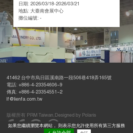
日期: 2026/03/18-2026/03/21
地點: 大臺南會展中心
攤位編號: -
41462 台中市烏日區溪南路一段506巷418弄165號
電話: +886-4-23354606~9
傳真: +886-4-23354551~2
lf@lienfa.com.tw
版權所有
PRM Taiwan
,
Designed by Polaris
如果您繼續瀏覽本網站， 則表示您允許使用所有第三方服務
✓ 允許全部