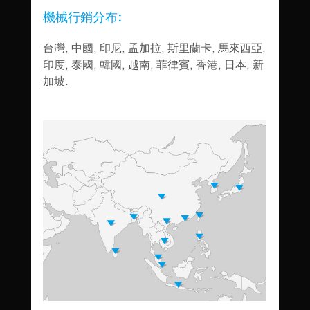
機械行銷分布:
台灣, 中國, 印尼, 孟加拉, 斯里蘭卡, 馬來西亞,
印度, 泰國, 韓國, 越南, 菲律賓, 香港, 日本, 新
加坡.