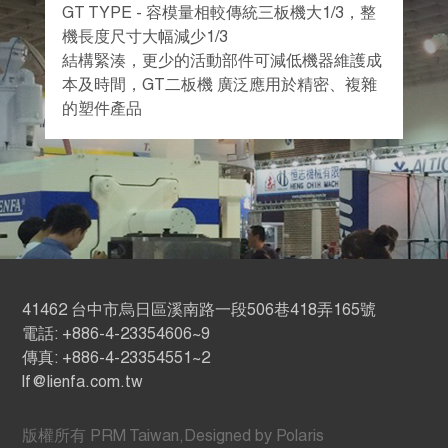
GT TYPE - 容模量相較傳統三板機大1/3，整
機長度尺寸大幅減少1/3
結構緊湊，更少的活動部件可減低機器維護成
本及時間，GT二板機 廣泛應用於精密、複雜
的塑件產品
41462 台中市烏日區溪南路一段506巷418弄165號
電話: +886-4-23354606~9
傳真: +886-4-23354551~2
lf@lienfa.com.tw
版權所有
PRM Taiwan
,
Designed by Polaris