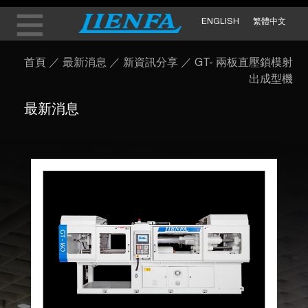
ENGLISH
繁體中文
首頁
／
最新消息
／
新資訊分享
／
GT- 兩板直壓鎖模射
出成型機
最新消息