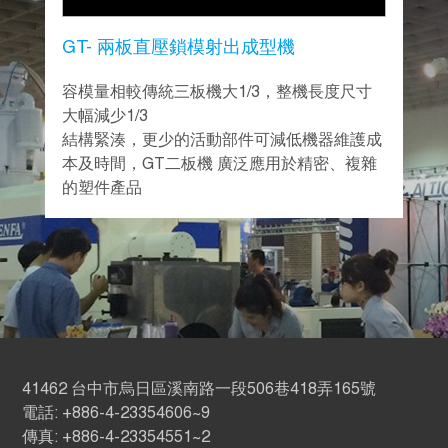
GT- 兩板直壓鎖模射出成型機
容模量相較傳統三板機大1/3，整機長度尺寸
大幅減少1/3
結構緊湊，更少的活動部件可減低機器維護成
本及時間，GT二板機 廣泛應用於精密、複雜
的塑件產品
41462 台中市烏日區溪南路一段506巷418弄165號
電話: +886-4-23354606~9
傳真: +886-4-23354551~2