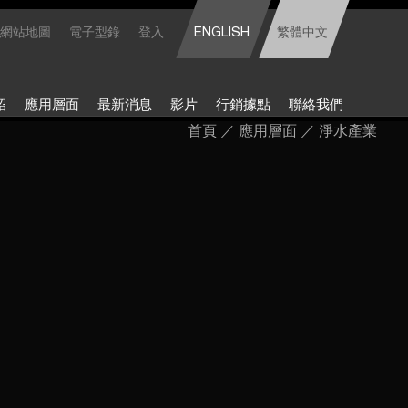
網站地圖
電子型錄
登入
ENGLISH
繁體中文
紹
應用層面
最新消息
影片
行銷據點
聯絡我們
首頁
／
應用層面
／
淨水產業