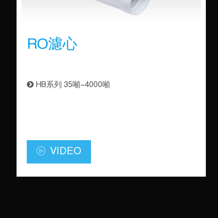
RO濾心
HB系列 35噸~4000噸
VIDEO